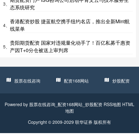
3、
态系统研究
香港配资炒股 捷蓝航空携手纽约名店，推出全新Mint航
4、
线菜单
贵阳期货配资 国家对违规量化动手了！百亿私募千惠资
5、
产因T+0分仓被送上审判席
股票在线咨询
配资168网站
炒股配资
Powered by
股票在线咨询_配资168网站_炒股配资
RSS地图
HTML
地图
Copyright
© 2009-2029
联华证券
版权所有