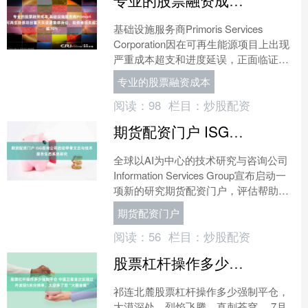
基础设施服务商Primoris Services
Corporation因在可再生能源项目上出现
严重成本超支和进度延误，正面临证券
欺诈集体诉讼。律师事务所Rob....
专业的股票融资成本
阅读：
98
栏目：
炒股配资
期货配资门户 ISG咨询公司启动甲骨文云与技术服务生态系统研究
全球以AI为中心的技术研究与咨询公司
Information Services Group宣布启动一
项新的研究期货配资门户，评估帮助企
业在扩大AI应用和云现代化过....
期货配资门户
阅读：
56
栏目：
炒股配资
股票杠杆操作多少强制平仓 中国卫星首次实现红外波段5米分辨率，太空多了双“火眼金睛”
祁连北麓股票杠杆操作多少强制平仓，
大漠深处，烈焰飞腾，直刺苍穹。 7月