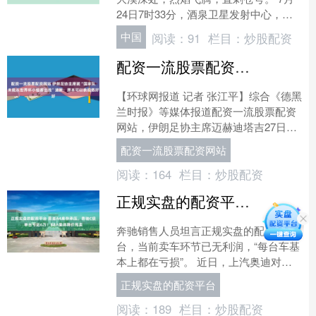
24日7时33分，酒泉卫星发射中心，多
波段智能红外遥感卫星“中航红外一号”
中国
阅读：
91
栏目：
炒股配资
搭乘力箭一号遥十....
配资一流股票配资网站 伊朗足协主席就“国家队未能从世界杯小组赛出线”道歉：原本可以表现更好
【环球网报道 记者 张江平】综合《德黑
兰时报》等媒体报道配资一流股票配资
网站，伊朗足协主席迈赫迪塔吉27日在
一场活动上讲话时，就国家队在美加墨
配资一流股票配资网站
世界杯上未能从小组....
阅读：
164
栏目：
炒股配资
正规实盘的配资平台 奥迪A4库存承压，奔驰C级单台亏近6万！BBA集体降价甩卖
奔驰销售人员坦言正规实盘的配资平
台，当前卖车环节已无利润，“每台车基
本上都在亏损”。 近日，上汽奥迪对外
公布限时权益价，A7L原指导价41.87万
正规实盘的配资平台
元，现门槛直接....
阅读：
189
栏目：
炒股配资