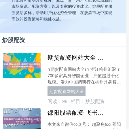
市场资讯、配资方案，以及专家的投资建议。炒股配资服
务灵活多样，帮助用户优化资金管理，在股票市场中实现
高效的投资策略和稳健收益。
炒股配资
期货配资网站大全 活力中国调研行丨依托场景实训平台 加速具身智能落地应用
rr期货配资网站大全rrr 浙江杭州汇聚了
700多家具身智能企业，产值超过千亿
规模。活力中国调研行在杭州具身智能
展示与应用推广中心采访时发现，这里
期货配资网站大全
不仅向大众展示....
阅读：
98
栏目：
炒股配资
邵阳股票配资 飞书归豆包，钉钉降悟空，BAT想“锁死”AI打工人？
本文来自微信公众号： 超聚焦foci 邵阳