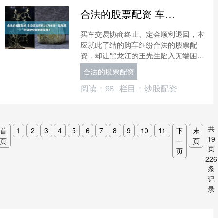
合法的股票配资 车没买成背负26万车贷！这笔莫名贷款究竟该谁买单？
买车交易协商终止、定金顺利退回，本
应就此了结的购车纠纷合法的股票配
资，却让黑龙江的王先生陷入无端困
境。他全程未提车、未办理车辆抵押手
合法的股票配资
续，甚至未收到放款通知，却莫....
阅读：
96
栏目：
炒股配资
共
首
1
2
3
4
5
6
7
8
9
10
11
下
末
19
页
一
页
页
页
226
条
记
录