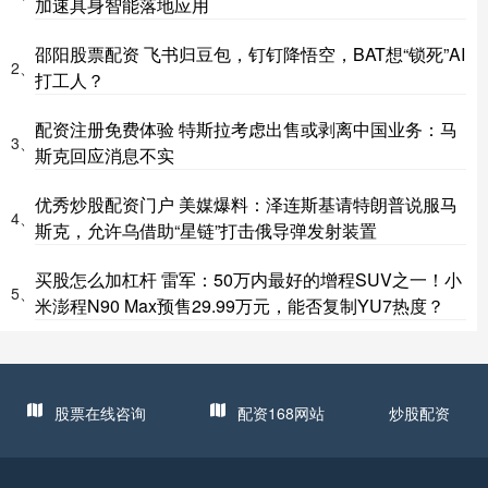
加速具身智能落地应用
邵阳股票配资 飞书归豆包，钉钉降悟空，BAT想“锁死”AI
2、
打工人？
配资注册免费体验 特斯拉考虑出售或剥离中国业务：马
3、
斯克回应消息不实
优秀炒股配资门户 美媒爆料：泽连斯基请特朗普说服马
4、
斯克，允许乌借助“星链”打击俄导弹发射装置
买股怎么加杠杆 雷军：50万内最好的增程SUV之一！小
5、
米澎程N90 Max预售29.99万元，能否复制YU7热度？
股票在线咨询
配资168网站
炒股配资