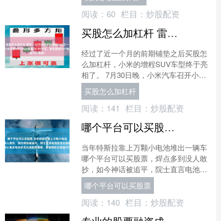
新提议：借助卫星互....
阅读：
60
栏目：
炒股配资
买股怎么加杠杆 雷军：50万内最好的增程SUV之一！小米澎程N90 Max预售29.99万元，能否复制YU7热度？
经过了近一个月的前期铺垫之后买股怎
么加杠杆，小米的增程SUV车型终于亮
相了。 7月30日晚，小米汽车召开小米
澎程系列技术发布会。小米澎程N90
买股怎么加杠杆
Max也在发布会....
阅读：
141
栏目：
炒股配资
哪个平台可以买股票 当年特斯拉靠上万颗小电池堆出一辆车，焊点多到没人敢抄，如今神话被追平，院士直言电池安全比续航更重要，看看现在比亚迪刀片电
当年特斯拉靠上万颗小电池堆出一辆车
哪个平台可以买股票，焊点多到没人敢
抄，如今神话被追平，院士直言电池安
全比续航更重要，看看现在比亚迪刀片
哪个平台可以买股票
电池和它到底谁的路子更靠....
阅读：
140
栏目：
炒股配资
专业的股票融资成本 基础设施服务商Primoris因可再生能源项目重大失误遭集体诉讼，投资者损失超70%