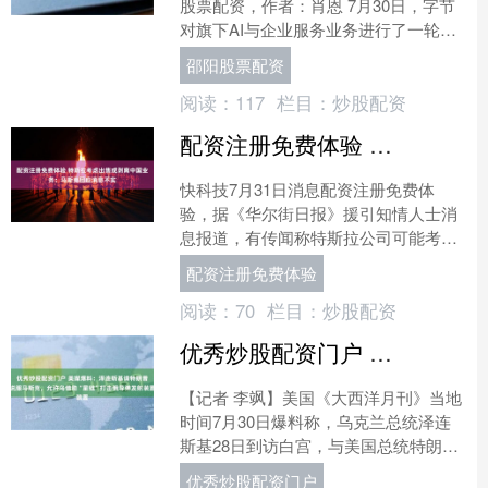
股票配资，作者：肖恩 7月30日，字节
对旗下AI与企业服务业务进行了一轮重
大组织架构调整。 其中，飞书产品团队
邵阳股票配资
与豆包产....
阅读：
117
栏目：
炒股配资
配资注册免费体验 特斯拉考虑出售或剥离中国业务：马斯克回应消息不实
快科技7月31日消息配资注册免费体
验，据《华尔街日报》援引知情人士消
息报道，有传闻称特斯拉公司可能考虑
出售或者剥离其中国业务，外界认为此
配资注册免费体验
举大概率是为未来与Spa....
阅读：
70
栏目：
炒股配资
优秀炒股配资门户 美媒爆料：泽连斯基请特朗普说服马斯克，允许乌借助“星链”打击俄导弹发射装置
【记者 李飒】美国《大西洋月刊》当地
时间7月30日爆料称，乌克兰总统泽连
斯基28日到访白宫，与美国总统特朗普
举行闭门会谈期间，向后者阐述了一项
优秀炒股配资门户