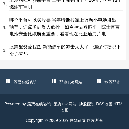
3、
燃油车宝贝
哪个平台可以买股票 当年特斯拉靠上万颗小电池堆出一
辆车，焊点多到没人敢抄，如今神话被追平，院士直言
4、
电池安全比续航更重要，看看现在比亚迪刀片电
股票配资流程图 新能源车的冲击太大了，连保时捷都下
5、
滑了32%
股票在线咨询
配资168网站
炒股配资
Powered by
股票在线咨询_配资168网站_炒股配资
RSS地图
HTML
地图
Copyright
© 2009-2029
联华证券
版权所有